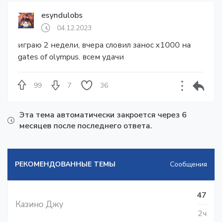
esyndulobs
04.12.2023
играю 2 недели, вчера словил занос х1000 на
gates of olympus. всем удачи
99
7
36
Эта тема автоматически закроется через 6
месяцев после последнего ответа.
РЕКОМЕНДОВАННЫЕ ТЕМЫ
Сообщения
47
Казино Джу
2ч