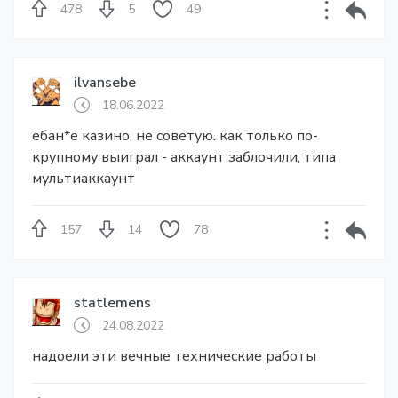
478
5
49
ilvansebe
18.06.2022
ебан*е казино, не советую. как только по-
крупному выиграл - аккаунт заблочили, типа
мультиаккаунт
157
14
78
statlemens
24.08.2022
надоели эти вечные технические работы