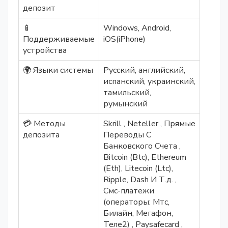
депозит
📱
Windows, Android,
Поддерживаемые
iOS(iPhone)
устройства
🌍 Языки системы
Русский, английский,
испанский, украинский,
тамильский,
румынский
💳 Методы
Skrill , Neteller , Прямые
депозита
Переводы С
Банковского Счета ,
Bitcoin (Btc), Ethereum
(Eth), Litecoin (Ltc),
Ripple, Dash И Т.д. ,
Смс-платежи
(операторы: Мтс,
Билайн, Мегафон,
Теле2) , Paysafecard ,