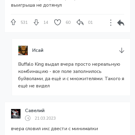
выигрыша не дотянул
531
14
60
01
Исай
Buffalo King выдал вчера просто нереальную
комбинацию - все поле заполнилось
буйволами, да ещё и с множителями. Такого я
ещё не видел
Савелий
21.03.2023
вчера словил икс двести с минималки