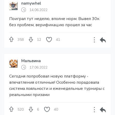
namywhel
14.06.2022
Поиграл тут неделю, вполне норм. Вывел 30к
без проблем, верификацию прошел за час
358
12
41
Мальвина
17.06.2022
Сегодня попробовал новую платформу -
впечатления отличные! Особенно порадовала
система лояльности и еженедельные турниры с
реальными призами
520
6
40