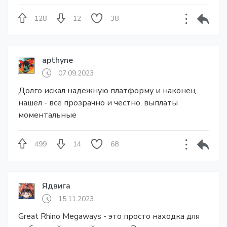
128
12
38
apthyne
07.09.2023
Долго искал надежную платформу и наконец
нашел - все прозрачно и честно, выплаты
моментальные
499
14
68
Ядвига
15.11.2023
Great Rhino Megaways - это просто находка для