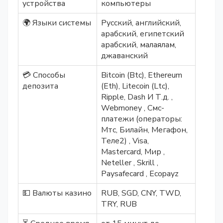
устройства
компьютеры
🌍 Языки системы
Русский, английский,
арабский, египетский
арабский, малаялам,
джаванский
💳 Способы
Bitcoin (Btc), Ethereum
депозита
(Eth), Litecoin (Ltc),
Ripple, Dash И Т.д. ,
Webmoney , Смс-
платежи (операторы:
Мтс, Билайн, Мегафон,
Теле2) , Visa,
Mastercard, Мир ,
Neteller , Skrill ,
Paysafecard , Ecopayz
💵 Валюты казино
RUB, SGD, CNY, TWD,
TRY, RUB