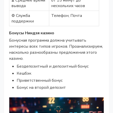
⏳ Среднее время
от 15 минут до
вывода
нескольких часов
⚙️ Служба
Телефон, Почта
поддержки
Бонусы Ниндзя казино
Бонусная программа должна учитывать
интересы всех типов игроков. Проанализируем,
насколько разнообразны предложения этого
казино.
Бездепозитный и депозитный бонус
Кешбэк
Приветственный бонус
Бонус на второй депозит