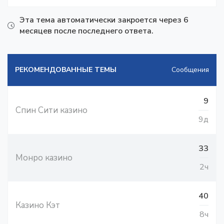
Эта тема автоматически закроется через 6
месяцев после последнего ответа.
РЕКОМЕНДОВАННЫЕ ТЕМЫ
Сообщения
9
Спин Сити казино
9д
33
Монро казино
2ч
40
Казино Кэт
8ч