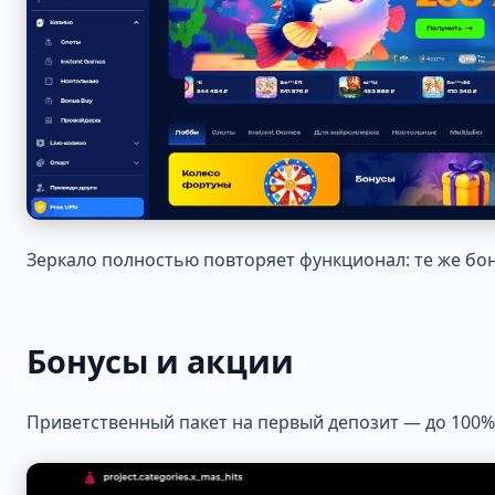
Зеркало полностью повторяет функционал: те же бон
Бонусы и акции
Приветственный пакет на первый депозит — до 100%