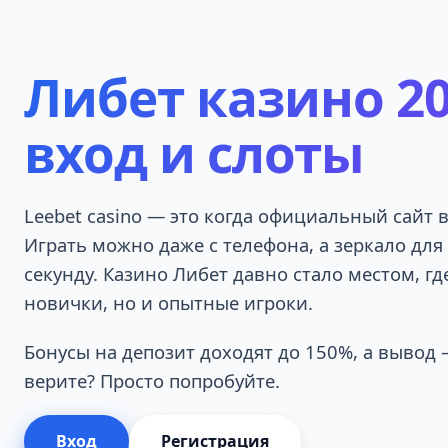
Либет казино 2
вход и слоты
Leebet casino — это когда официальный сайт в
Играть можно даже с телефона, а зеркало для
секунду. Казино Либет давно стало местом, гд
новички, но и опытные игроки.
Бонусы на депозит доходят до 150%, а вывод 
верите? Просто попробуйте.
Вход
Регистрация