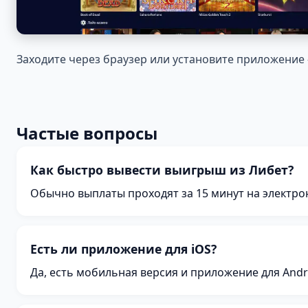
Заходите через браузер или установите приложение
Частые вопросы
Как быстро вывести выигрыш из Либет?
Обычно выплаты проходят за 15 минут на электрон
Есть ли приложение для iOS?
Да, есть мобильная версия и приложение для Andr