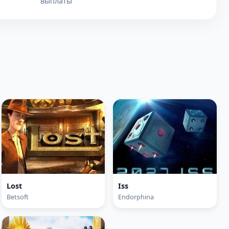
выплаты
Lost
Iss
Betsoft
Endorphina