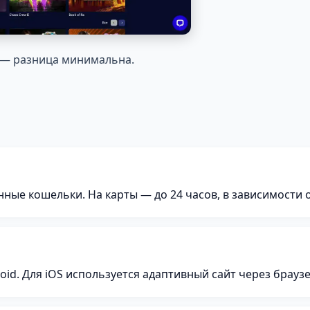
 — разница минимальна.
ные кошельки. На карты — до 24 часов, в зависимости о
oid. Для iOS используется адаптивный сайт через браузе